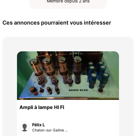
Membre depuis 2 ans
Ces annonces pourraient vous intéresser
Bat
230
Ampli à lampe HI FI
Félix L
Chalon-sur-Saône ...