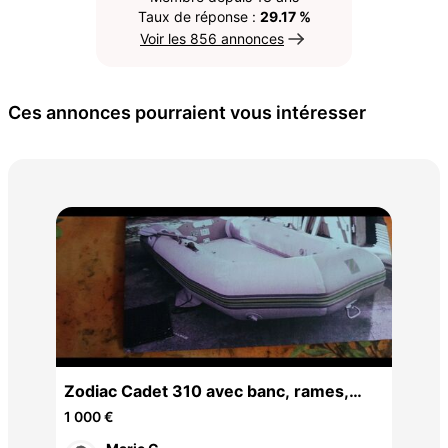
Taux de réponse :
29.17 %
Voir les 856 annonces
Ces annonces pourraient vous intéresser
Pla
Num
1 €
Zodiac Cadet 310 avec banc, rames,
roues de transport et sac
1 000 €