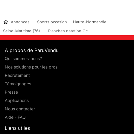
Annonces
Sports occasion
Haute-Normandie
Seine-Maritime (76)
Planches natation Oc...
A propos de ParuVendu
Qui sommes-nous?
Nos solutions pour les pros
Recrutement
Témoignages
Presse
Applications
Nous contacter
Aide - FAQ
Liens utiles