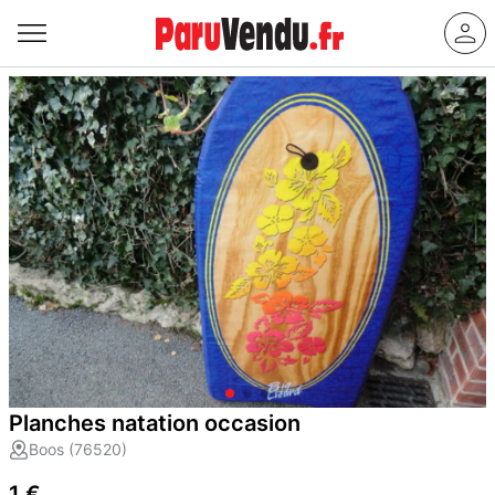
Planches natation occasion
Boos (76520)
1 €