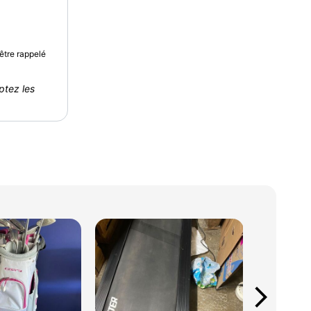
être rappelé
ptez les
arrow_forward_ios