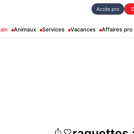
Accès pro
ain
Animaux
Services
Vacances
Affaires pro
raquettes 