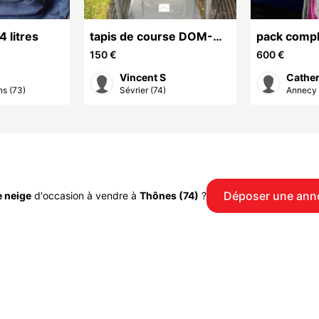
4 litres
tapis de course DOM-
pack compl
TOM
de golf CO
150 €
600 €
femme
Vincent S
Cather
ns (73)
Sévrier (74)
Annecy 
Déposer une ann
 neige
d'occasion à vendre à
Thônes (74)
?