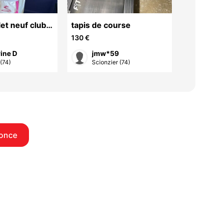
et neuf clubs
tapis de course
SKI para
BRA Fly XL
130 €
20 €
ine D
jmw*59
Mar
(74)
Scionzier (74)
Entr
once