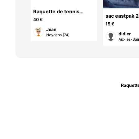
Raquette de tennis
1 m 90
sac eastpak 2
adulte
40 €
15 €
Jean
didier
Neydens (74)
Aix-les-Bai
Raquette