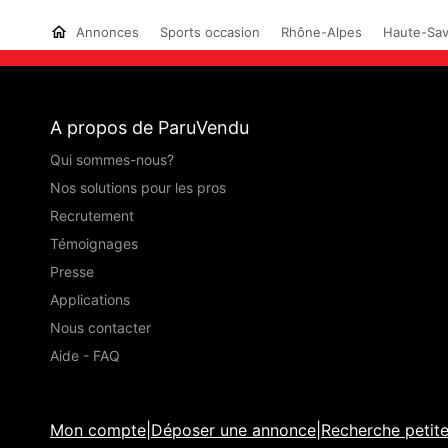
Annonces
Sports occasion
Rhône-Alpes
Haute-Sav
A propos de ParuVendu
Qui sommes-nous?
Nos solutions pour les pros
Recrutement
Témoignages
Presse
Applications
Nous contacter
Aide - FAQ
Mon compte
|
Déposer une annonce
|
Recherche petit