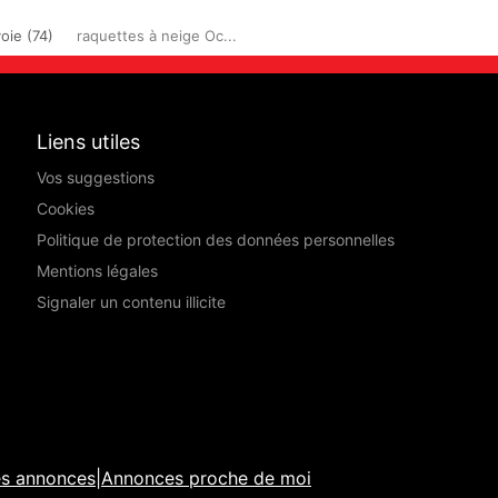
oie (74)
raquettes à neige Oc...
Liens utiles
Vos suggestions
Cookies
Politique de protection des données personnelles
Mentions légales
Signaler un contenu illicite
es annonces
|
Annonces proche de moi