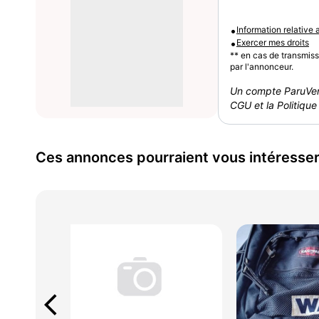
•
Information relative
•
Exercer mes droits
** en cas de transmis
par l'annonceur.
Un compte ParuVen
CGU et la Politique 
Ces annonces pourraient vous intéresse
arrow_back_ios