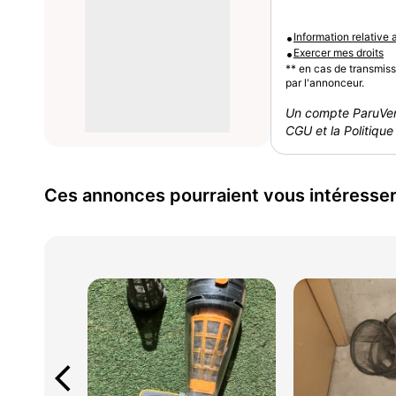
•
Information relative
•
Exercer mes droits
** en cas de transmis
par l'annonceur.
Un compte ParuVen
CGU et la Politique 
Ces annonces pourraient vous intéresse
arrow_back_ios