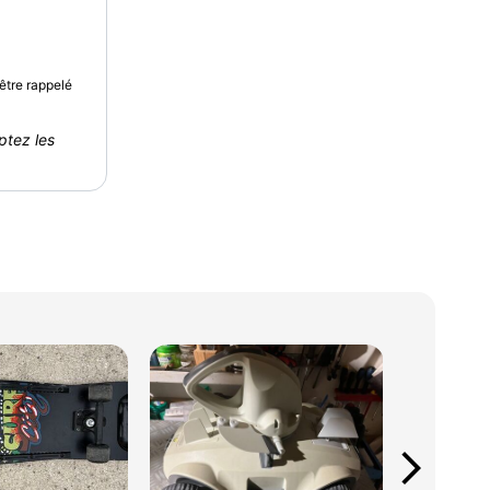
être rappelé
ptez les
arrow_forward_ios