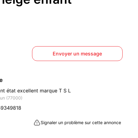
Envoyer un message
ce
nt état excellent marque T S L
lun (77000)
69349818
Signaler un problème sur cette annonce