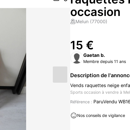
occasion
Melun (77000)
15 €
Gaetan b.
Membre depuis 11 ans
Description de l'annon
Vends raquettes neige enfa
Sports occasion à vendre à Me
ParuVendu WB1
Référence :
Nos conseils de vigilance