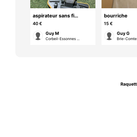
aspirateur sans fi
bourriche
KOKIDO pour pour
40 €
15 €
piscine hors sol
Guy M
Guy G
s ...
Corbeil-Essonnes ...
Brie-Comte-
Raquett