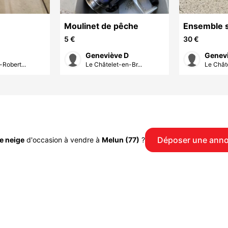
Moulinet de pêche
Ensemble s
roller T40 
5 €
30 €
protection
Geneviève D
Genevi
Robert...
Le Châtelet-en-Br...
Le Châte
Déposer une ann
e neige
d'occasion à vendre à
Melun (77)
?