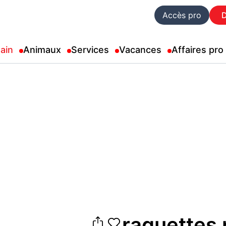
Accès pro
ain
Animaux
Services
Vacances
Affaires pro
raquettes 