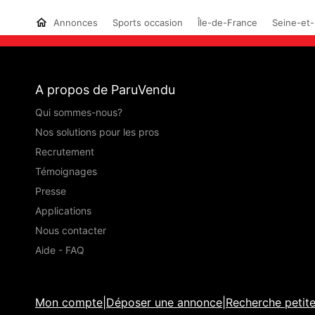
Annonces
Sports occasion
Île-de-France
Seine-et-
A propos de ParuVendu
Qui sommes-nous?
Nos solutions pour les pros
Recrutement
Témoignages
Presse
Applications
Nous contacter
Aide - FAQ
Mon compte
|
Déposer une annonce
|
Recherche petit