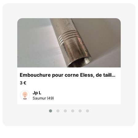
Lai
nyl
8,5
Embouchure pour corne Eless, de taille
différe
3 €
Jp L
Saumur (49)