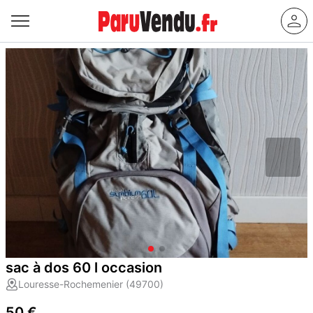
sac à dos 60 l occasion
Louresse-Rochemenier (49700)
50 €