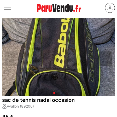
sac de tennis nadal occasion
Avallon (89200)
45 €