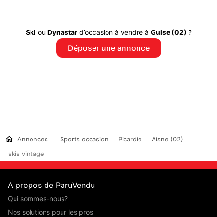
Ski
ou
Dynastar
d’occasion à vendre à
Guise (02)
?
Déposer une annonce
Annonces
Sports occasion
Picardie
Aisne (02)
skis vintage
A propos de ParuVendu
Qui sommes-nous?
Nos solutions pour les pros