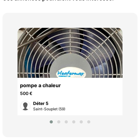
Kay
ser
150
pompe a chaleur
500 €
Déter 5
Saint-Souplet (59)