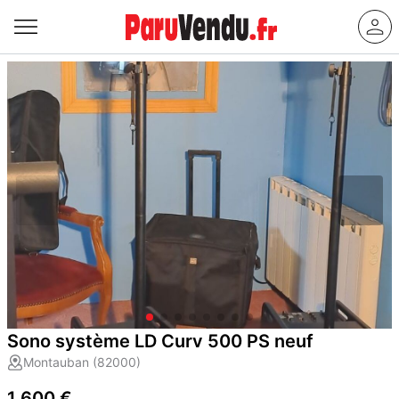
Sono système LD Curv 500 PS neuf
Montauban (82000)
1 600 €