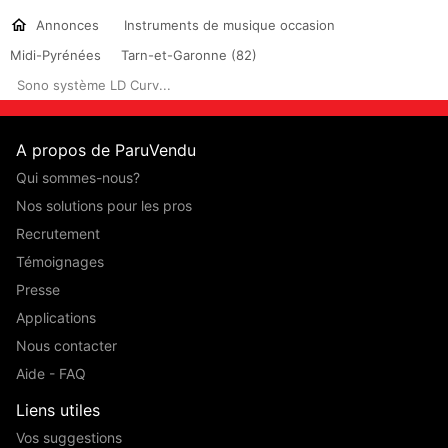
Annonces
Instruments de musique occasion
Midi-Pyrénées
Tarn-et-Garonne (82)
Sono système LD Curv...
A propos de ParuVendu
Qui sommes-nous?
Nos solutions pour les pros
Recrutement
Témoignages
Presse
Applications
Nous contacter
Aide - FAQ
Liens utiles
Vos suggestions