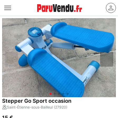
Stepper Go Sport occasion
Saint-Étienne-sous-Bailleul (27920)
15 €