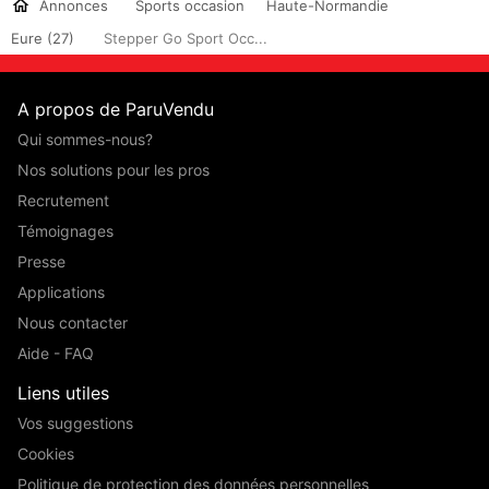
Annonces
Sports occasion
Haute-Normandie
Eure (27)
Stepper Go Sport Occ...
A propos de ParuVendu
Qui sommes-nous?
Nos solutions pour les pros
Recrutement
Témoignages
Presse
Applications
Nous contacter
Aide - FAQ
Liens utiles
Vos suggestions
Cookies
Politique de protection des données personnelles