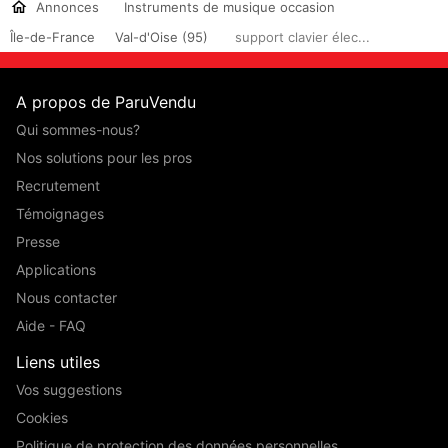
Annonces
Instruments de musique occasion
Île-de-France
Val-d'Oise (95)
support clavier élec...
A propos de ParuVendu
Qui sommes-nous?
Nos solutions pour les pros
Recrutement
Témoignages
Presse
Applications
Nous contacter
Aide - FAQ
Liens utiles
Vos suggestions
Cookies
Politique de protection des données personnelles