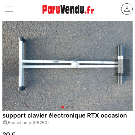
support clavier électronique RTX occasion
Beauchamp (95250)
20 €