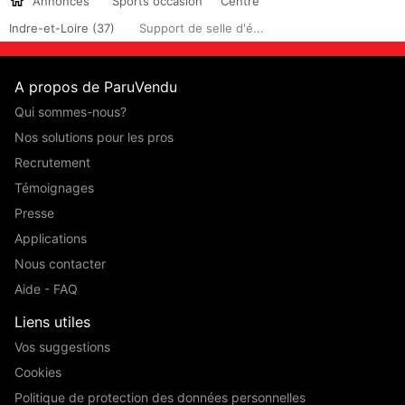
Annonces
Sports occasion
Centre
Indre-et-Loire (37)
Support de selle d'é...
A propos de ParuVendu
Qui sommes-nous?
Nos solutions pour les pros
Recrutement
Témoignages
Presse
Applications
Nous contacter
Aide - FAQ
Liens utiles
Vos suggestions
Cookies
Politique de protection des données personnelles