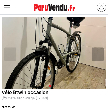
vélo Btwin occasion
Châtelaillon-Plage (17340)
100 €