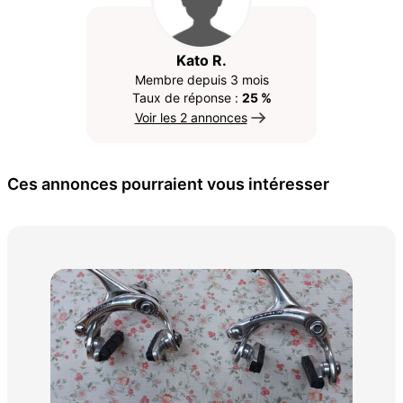
Kato R.
Membre depuis 3 mois
Taux de réponse :
25 %
Voir les 2 annonces
Ces annonces pourraient vous intéresser
Vél
100