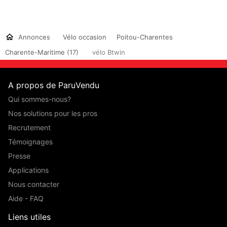
Annonces
Vélo occasion
Poitou-Charentes
Charente-Maritime (17)
vélo Btwin
A propos de ParuVendu
Qui sommes-nous?
Nos solutions pour les pros
Recrutement
Témoignages
Presse
Applications
Nous contacter
Aide - FAQ
Liens utiles