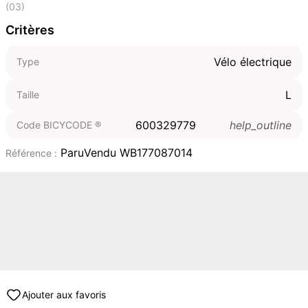
(03)
Critères
Vélo électrique
Type
L
Taille
600329779
help_outline
Code BICYCODE ®
ParuVendu WB177087014
Référence :
Ajouter aux favoris