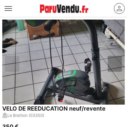
VELO DE REEDUCATION neuf/revente
Le Brethon (03350)
350 €