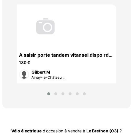
Acc
110
A saisir porte tandem vitansel dispo rdv
à prendre
180 €
Gilbert M
Ainay-le-Château ...
Vélo électrique
d’occasion à vendre à
Le Brethon (03)
?