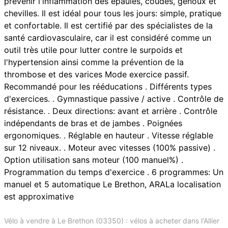
prévenir l'inflammation des épaules, coudes, genoux et
chevilles. Il est idéal pour tous les jours: simple, pratique
et confortable. Il est certifié par des spécialistes de la
santé cardiovasculaire, car il est considéré comme un
outil très utile pour lutter contre le surpoids et
l'hypertension ainsi comme la prévention de la
thrombose et des varices Mode exercice passif.
Recommandé pour les rééducations . Différents types
d'exercices. . Gymnastique passive / active . Contrôle de
résistance. . Deux directions: avant et arrière . Contrôle
indépendants de bras et de jambes . Poignées
ergonomiques. . Réglable en hauteur . Vitesse réglable
sur 12 niveaux. . Moteur avec vitesses (100% passive) .
Option utilisation sans moteur (100 manuel%) .
Programmation du temps d'exercice . 6 programmes: Un
manuel et 5 automatique Le Brethon, ARALa localisation
est approximative
Vélo à vendre à Le Brethon (03350) : vélos à acheter dans l'Allier