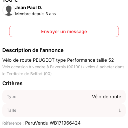
Jean Paul D.
Membre depuis 3 ans
Envoyer un message
Description de l'annonce
Vélo de route PEUGEOT type Performance taille 52
Vélo occasion à vendre à Faverois (90100) : vélos à acheter dans
le Territoire de Belfort (90)
Critères
Vélo de route
Type
L
Taille
ParuVendu WB171966424
Référence :