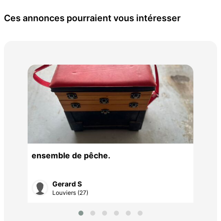
Ces annonces pourraient vous intéresser
Sac
ensemble de pêche.
140
Gerard S
Louviers (27)