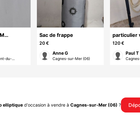
UM
Sac de frappe
particulier 
d'apparte
20 €
120 €
Anne G
Paul T
nt-du-...
Cagnes-sur-Mer (06)
Cagnes-
Dépo
o elliptique
d'occasion à vendre à
Cagnes-sur-Mer (06)
?