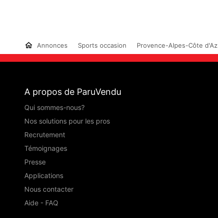
Annonces
Sports occasion
Provence-Alpes-Côte d'Az
A propos de ParuVendu
Qui sommes-nous?
Nos solutions pour les pros
Recrutement
Témoignages
Presse
Applications
Nous contacter
Aide - FAQ