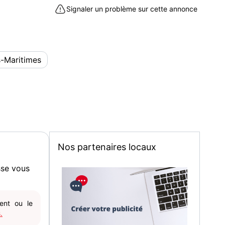
 transportable mais prévoir véhicule adapté
Signaler un problème sur cette annonce
LLE
u raisonnable
-sur-Mer (06800)
s-Maritimes
Nos partenaires locaux
sse vous
gent ou le
.