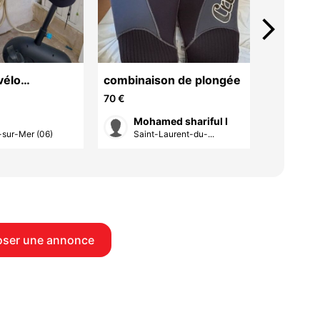
arrow_forward_ios
vélo
combinaison de plongée
MOULINE
ment
LUREKIL
70 €
45 €
Mohamed shariful I
cli
sur-Mer (06)
Saint-Laurent-du-...
Sain
ser une annonce