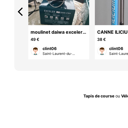
arrow_back_ios
IST
moulinet daiwa exceler
CANNE ILICI
3000
CAPERLAN
49 €
38 €
clint06
clint06
u-...
Saint-Laurent-du-...
Saint-Laure
Tapis de course
ou
Vél