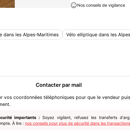
sur mer machine facilement
Nos conseils de vigilance
MACHINE PROFESSIONNE
faire offre dans la limite d
Sports neuf à vendre à Cagnes
e dans les Alpes-Maritimes
Vélo elliptique dans les Alpe
Contacter par mail
er vos coordonnées téléphoniques pour que le vendeur pui
ment.
curité importants :
Soyez vigilant, refusez les transferts d'ar
pte. À lire :
nos conseils pour plus de sécurité dans les transactions