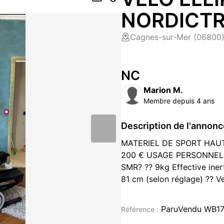
NORDICTR
Cagnes-sur-Mer (06800
NC
Marion M.
Membre depuis 4 ans
Description de l'annon
MATERIEL DE SPORT HAUT
200 € USAGE PERSONNEL un
SMR? ?? 9kg Effective inert
81 cm (selon réglage) ?? V
Bluetooth incluse ?? Porte t
Roulettes de transport av
ParuVendu WB1
Référence :
EN 1 - Stepper, Elliptique,