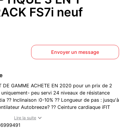
ACK FS7i neuf
)
Envoyer un message
ce
 DE GAMME ACHETE EN 2020 pour un prix de 2
iquement- peu servi 24 niveaux de résistance
ia ?? Inclinaison :0-10% ?? Longueur de pas : jusqu'à
entilateur Autobreeze? ?? Ceinture cardiaque iFIT
ablette inclinable ?? Porte bouteille inclus ??

Lire la suite
ant ?? Poids max utilisateur : 135kg UNE MACHINE 3
76999491
 Tapis de course A venir chercher sur place à cagnes