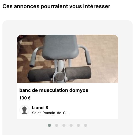
Ces annonces pourraient vous intéresser
Ban
300
banc de musculation domyos
130 €
Lionel S
Saint-Romain-de-C...