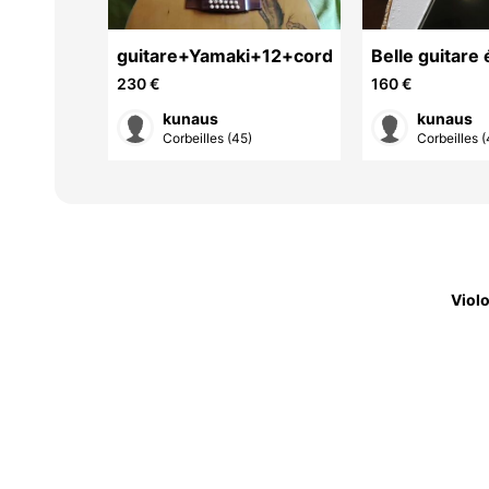
er Kloss
guitare+Yamaki+12+cordes
Belle guitare 
métal noire
230 €
160 €
kunaus
kunaus
(91)
Corbeilles (45)
Corbeilles (
Viol