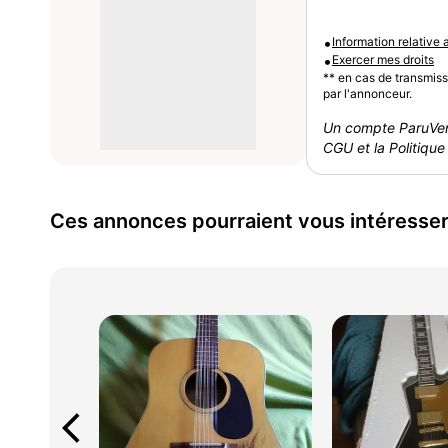
•
Information relative
•
Exercer mes droits
** en cas de transmis
par l'annonceur.
Un compte ParuVen
CGU et la Politique 
Ces annonces pourraient vous intéresse
arrow_back_ios