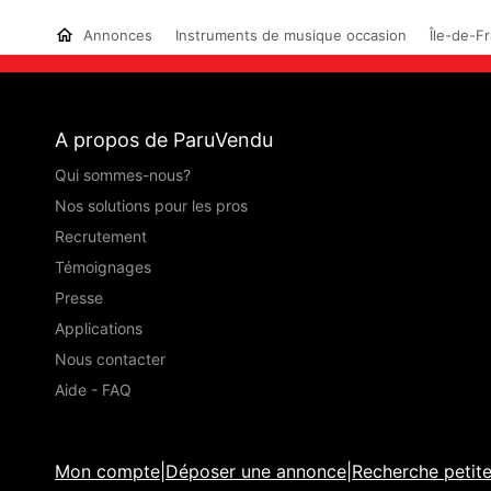
Annonces
Instruments de musique occasion
Île-de-F
A propos de ParuVendu
Qui sommes-nous?
Nos solutions pour les pros
Recrutement
Témoignages
Presse
Applications
Nous contacter
Aide - FAQ
Mon compte
|
Déposer une annonce
|
Recherche petit