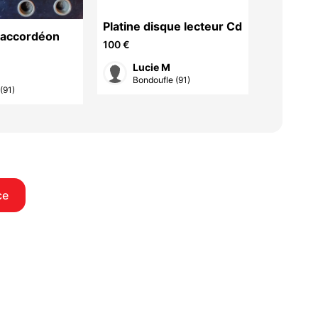
Platine disque lecteur Cd
 accordéon
Piano dr
100 €
88 touc
500 €
Lucie M
Pas
Bondoufle (91)
(91)
Gif-
ce