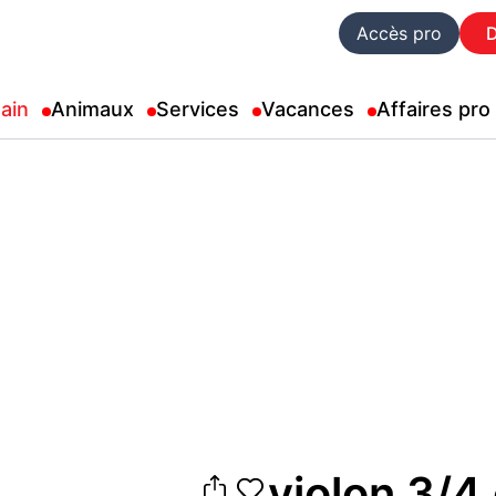
Accès pro
ain
Animaux
Services
Vacances
Affaires pro
violon 3/