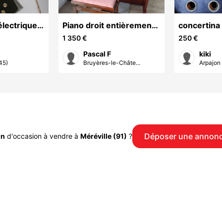
électrique
Piano droit entièrement
concertina
révisé et garantie 1 ans
1 350 €
250 €
Pascal F
kiki
45)
Bruyères-le-Châte...
Arpajon 
Déposer une annon
on
d'occasion à vendre à
Méréville (91)
?