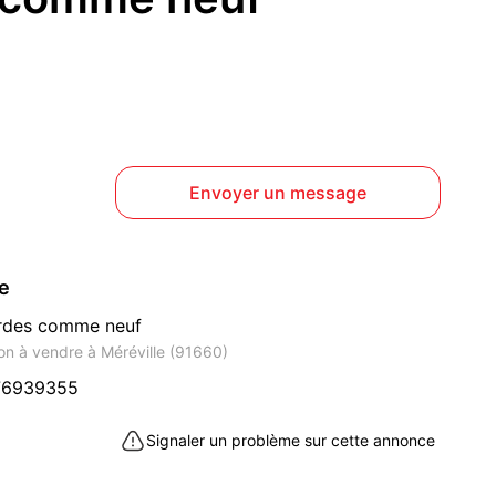
Envoyer un message
ce
ordes comme neuf
n à vendre à Méréville (91660)
76939355
Signaler un problème sur cette annonce