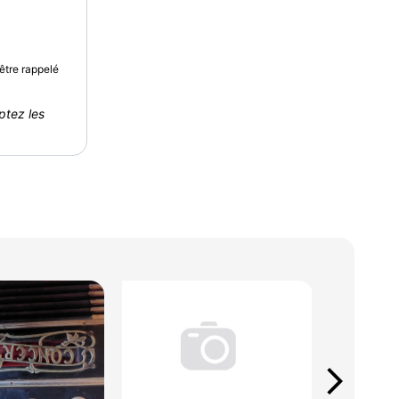
être rappelé
ptez les
arrow_forward_ios