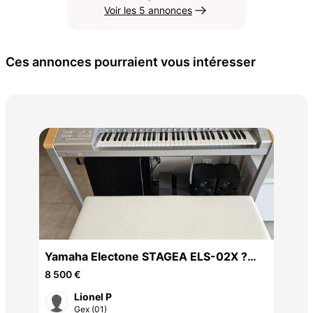
Voir les 5 annonces
Ces annonces pourraient vous intéresser
pia
450
Yamaha Electone STAGEA ELS-02X ?
Orgue Professionnel
8 500 €
Lionel P
Gex (01)