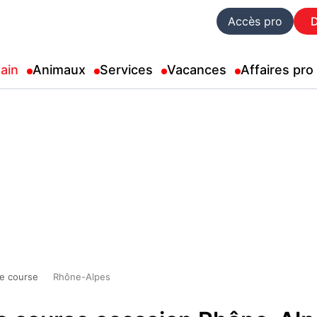
Accès pro
ain
Animaux
Services
Vacances
Affaires pro
de course
Rhône-Alpes