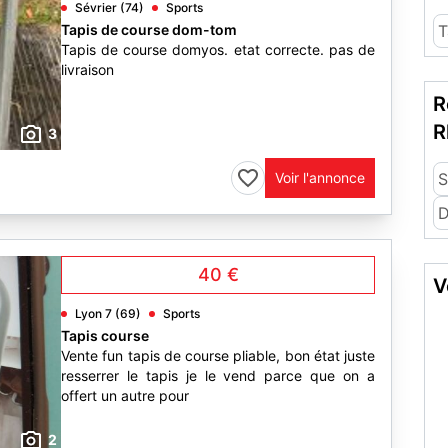
Sévrier (74)
Sports
Tapis de course dom-tom
T
Tapis de course domyos. etat correcte. pas de
livraison
R
R
3
Voir l'annonce
S
40 €
V
Lyon 7 (69)
Sports
Tapis course
Vente fun tapis de course pliable, bon état juste
resserrer le tapis je le vend parce que on a
offert un autre pour
2