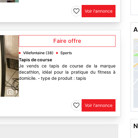
Voir l'annonce
A
Faire offre
Villefontaine (38)
Sports
Tapis de course
Je vends ce tapis de course de la marque
decathlon, idéal pour la pratique du fitness à
domicile. - type de produit : tapis
1
Voir l'annonce
N