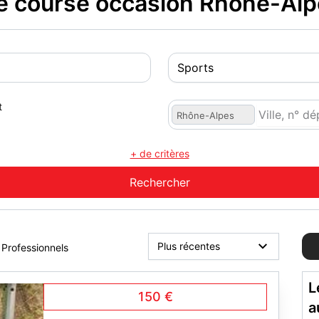
e course occasion Rhône-Al
t
Rhône-Alpes
+ de critères
Professionnels
L
150 €
a