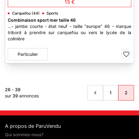
15 €
Carquefou (44)
Sports
Combinaison sport mer taille 46
...- jambe courte - état neuf - taille "europe" 46 - marque
tribord à prendre sur carquefou ou vers le lycée de la
colinière
Particulier
26
-
39
1
2
sur
39
annonces
A propos de ParuVendu
Qui sommes-nous?