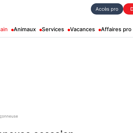
Accès pro
ain
Animaux
Services
Vacances
Affaires pro
nçonneuse