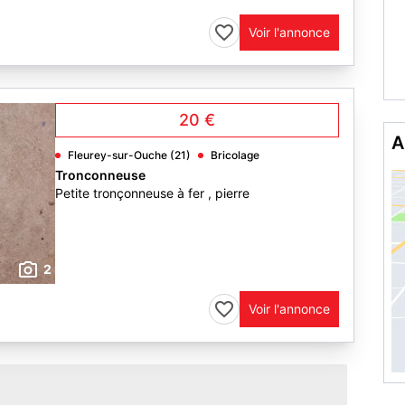
Voir l'annonce
20 €
A
Fleurey-sur-Ouche (21)
Bricolage
Tronconneuse
Petite tronçonneuse à fer , pierre
2
Voir l'annonce