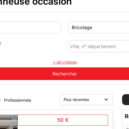
nneuse occasion
t
+ de critères
Professionnels
R
50 €