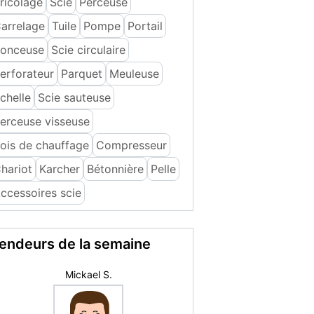
ricolage
Scie
Perceuse
arrelage
Tuile
Pompe
Portail
onceuse
Scie circulaire
erforateur
Parquet
Meuleuse
chelle
Scie sauteuse
erceuse visseuse
ois de chauffage
Compresseur
hariot
Karcher
Bétonnière
Pelle
ccessoires scie
endeurs de la semaine
romance69