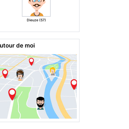
Oullins (69)
utour de moi