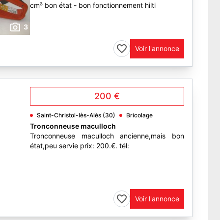
cm³ bon état - bon fonctionnement hilti
3
Voir l'annonce
200 €
Saint-Christol-lès-Alès (30)
Bricolage
Tronconneuse maculloch
Tronconneuse maculloch ancienne,mais bon
état,peu servie prix: 200.€. tél:
Voir l'annonce