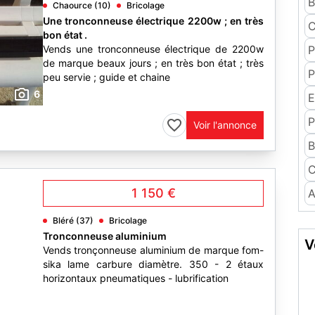
B
Chaource (10)
Bricolage
Une tronconneuse électrique 2200w ; en très
C
bon état .
Vends une tronconneuse électrique de 2200w
P
de marque beaux jours ; en très bon état ; très
P
peu servie ; guide et chaine
6
E
P
Voir l'annonce
B
C
1 150 €
A
Bléré (37)
Bricolage
Tronconneuse aluminium
V
Vends tronçonneuse aluminium de marque fom-
sika lame carbure diamètre. 350 - 2 étaux
horizontaux pneumatiques - lubrification