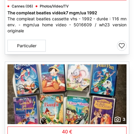
Cannes (06)
Photos/Video/TV
The compleat beatles vidèok7 mgm/ua 1992
The compleat beatles cassette vhs - 1992 - durée : 116 mn
env. - mgm/ua home video - 5016609 / wh23 version
originale
Particulier
3
40 €