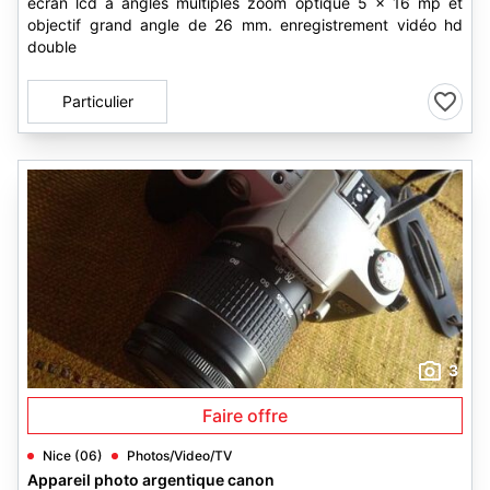
ècran lcd à angles multiples zoom optique 5 x 16 mp et
objectif grand angle de 26 mm. enregistrement vidéo hd
double
Particulier
3
Faire offre
Nice (06)
Photos/Video/TV
Appareil photo argentique canon