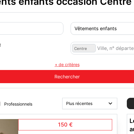
ts enfants occasion Centre
t
Centre
+ de critères
Professionnels
L
150 €
a