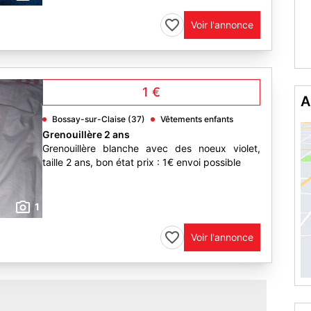
Voir l'annonce
A
1 €
Bossay-sur-Claise (37)
Vêtements enfants
Grenouillère 2 ans
Grenouillère blanche avec des noeux violet,
taille 2 ans, bon état prix : 1€ envoi possible
1
Voir l'annonce
N