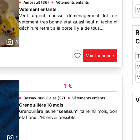
Ambrault (36)
Vêtements enfants
Vetement enfants
V
Vent urgent causse déménagement lot de
vetement tres bonne etat quasi neuf ni tache ni
déchirure retrait a la porte il y a de tous...
R
C
3
Voir l'annonce
T
V
V
1 €
Bossay-sur-Claise (37)
Vêtements enfants
V
Grenouillère 18 mois
Grenouillère jaune "sea&sun", taille 18 mois, bon
état prix : 1€ envoi possible
1