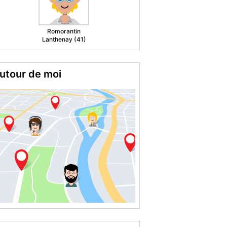
Dieuze (57)
utour de moi
os partenaires locaux