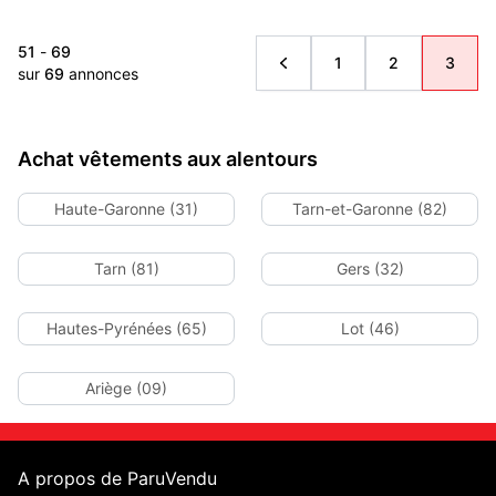
51
-
69
1
2
3
sur
69
annonces
Achat vêtements aux alentours
Haute-Garonne (31)
Tarn-et-Garonne (82)
Tarn (81)
Gers (32)
Hautes-Pyrénées (65)
Lot (46)
Ariège (09)
A propos de ParuVendu