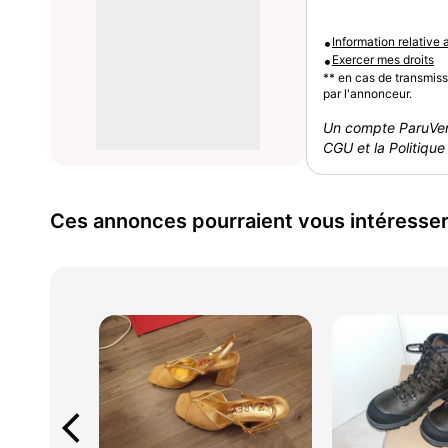
•
Information relative
•
Exercer mes droits
** en cas de transmis
par l'annonceur.
Un compte ParuVen
CGU et la Politique 
Ces annonces pourraient vous intéresse
arrow_back_ios