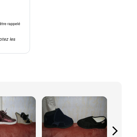
être rappelé
ptez les
arrow_forward_ios