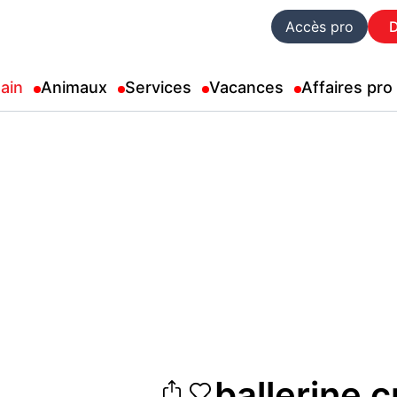
Accès pro
ain
Animaux
Services
Vacances
Affaires pro
ballerine 