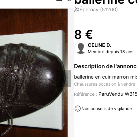
Épernay (51200)
8 €
CELINE D.
Membre depuis 18 ans
Description de l'annon
ballerine en cuir marron mi
Chaussures occasion à vendre 
ParuVendu WB1
Référence :
Nos conseils de vigilance