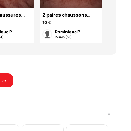
haussures
2 paires chaussons
Chaussu
ite pointure
femme
10 €
60 €
ique P
Dominique P
won
1)
Reims (51)
Reim
nce