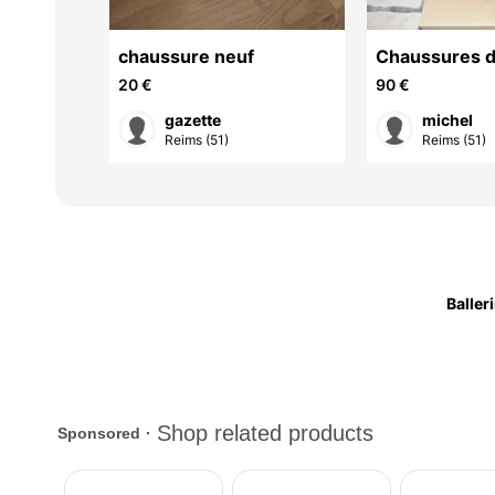
mba rose
chaussure neuf
Chaussures 
randonnée G
20 €
90 €
Pointure 41, 
gazette
michel
Reims (51)
Reims (51)
Baller