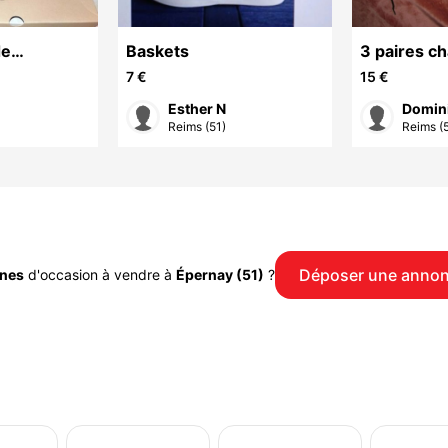
de
Baskets
3 paires c
armont,
femme, pet
7 €
15 €
neuves,
Esther N
Domin
Reims (51)
Reims (5
Déposer une anno
ines
d'occasion à vendre à
Épernay (51)
?