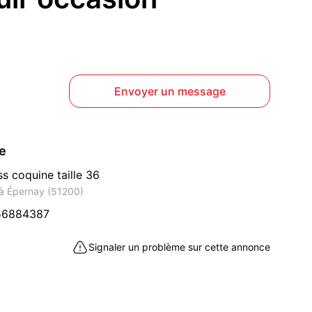
Envoyer un message
ce
ss coquine taille 36
à Épernay (51200)
56884387
Signaler un problème sur cette annonce