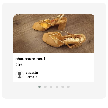
Bas
7 €
chaussure neuf
20 €
gazette
Reims (51)