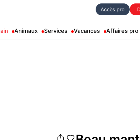
Accès pro
ain
Animaux
Services
Vacances
Affaires pro
Beau mante