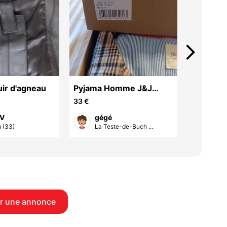
arrow_forward_ios
uir d'agneau
Pyjama Homme J&J
Robe
Brothers neuf
33 €
15 €
 V
gégé
ma
 (33)
La Teste-de-Buch ...
Lège
r une annonce