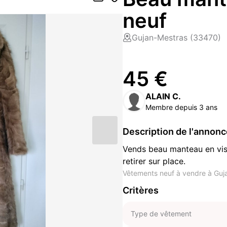
neuf
Gujan-Mestras (33470)
45 €
ALAIN C.
Membre depuis 3 ans
Description de l'annon
Vends beau manteau en viso
retirer sur place.
Vêtements neuf à vendre à Guj
Critères
Type de vêtement