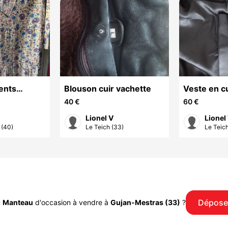
ents
Blouson cuir vachette
Veste en c
36 ou S
40 €
60 €
Lionel V
Lionel
 (40)
Le Teich (33)
Le Teich
Dépose
u
Manteau
d'occasion à vendre à
Gujan-Mestras (33)
?