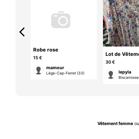
arrow_back_ios
Robe rose
Lot de Vêtem
15 €
femme taille 
30 €
mamour
lepyla
Lège-Cap-Ferret (33)
et (33)
Biscarrosse
Vêtement femme
o