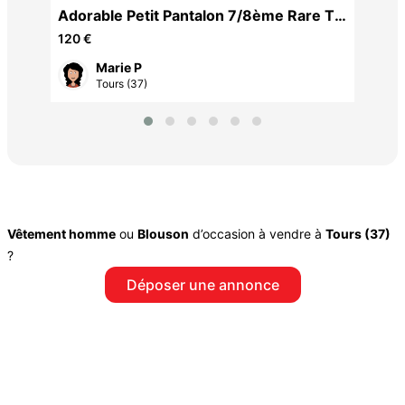
Adorable Petit Pantalon 7/8ème Rare Tt
Neuf T46/1 JF
120 €
Marie P
Tours (37)
Vêtement homme
ou
Blouson
d’occasion à vendre à
Tours (37)
?
Déposer une annonce