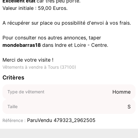
Excellent état
car très peu porté.
Valeur initiale : 59,00 Euros.
A récupérer sur place ou possibilité d'envoi à vos frais.
Pour consulter nos autres annonces, taper
mondebarras18
dans Indre et Loire - Centre.
Merci de votre visite !
Vêtements à vendre à Tours (37100)
Critères
Homme
Type de vêtement
S
Taille
ParuVendu 479323_2962505
Référence :