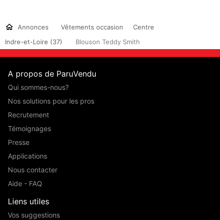
Annonces
Vêtements occasion
Centre
Indre-et-Loire (37)
Blouson Teddy Smith
A propos de ParuVendu
Qui sommes-nous?
Nos solutions pour les pros
Recrutement
Témoignages
Presse
Applications
Nous contacter
Aide - FAQ
Liens utiles
Vos suggestions