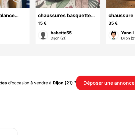
alance
chaussures basquettes
chaussure
femme
adidas tail
15 €
35 €
babette55
Yann L
Dijon (21)
Dijon (2
Déposer une annonce
ttes
d'occasion à vendre à
Dijon (21)
?