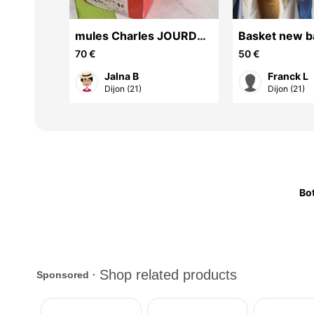
LL
mules Charles JOURDAN
Basket new b
taille 40 état neuf en cuir
taille 43
70 €
50 €
d'autruche
Jalna B
Franck L
Dijon (21)
Dijon (21)
Bo