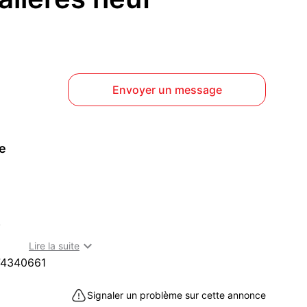
Envoyer un message
ce
.

Lire la suite
jon (21000)
74340661
Signaler un problème sur cette annonce