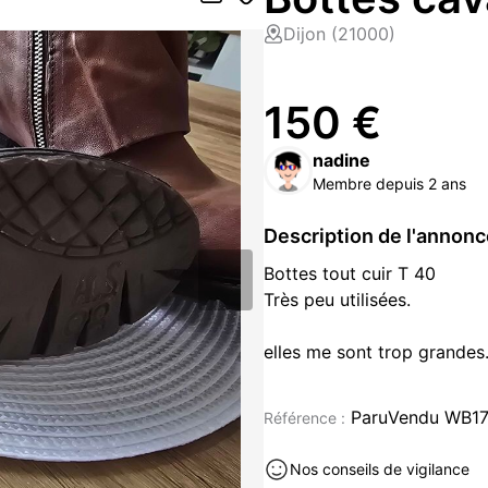
Dijon (21000)
150 €
nadine
Membre depuis 2 ans
Description de l'annon
Bottes tout cuir T 40
Très peu utilisées.
elles me sont trop grandes
sinon je les vendrai pas.
Chaussures neuf à vendre à Di
ParuVendu WB1
Référence :
Nos conseils de vigilance