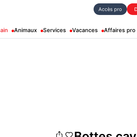
Accès pro
ain
Animaux
Services
Vacances
Affaires pro
Bottes cav