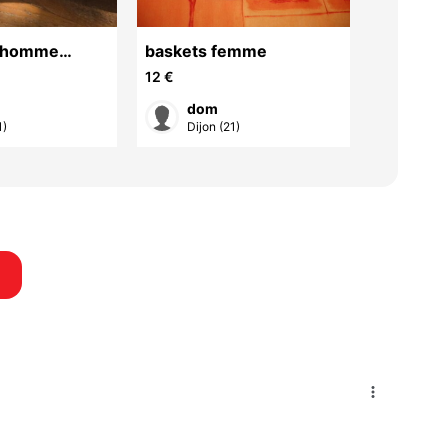
 homme
baskets femme
sandale
le 43
12 €
15 €
dom
do
1)
Dijon (21)
Dijon