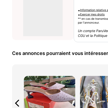
•
Information relative
•
Exercer mes droits
** en cas de transmis
par l'annonceur.
Un compte ParuVen
CGU et la Politique 
Ces annonces pourraient vous intéresse
arrow_back_ios