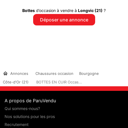
Bottes
d’occasion à vendre à
Longvic (21)
?
Déposer une annonce
Annonces
Chaussures occasion
Bourgogne
Côte-d'Or (21)
BOTTES EN CUIR Occas...
A propos de ParuVendu
Qui sommes-nous?
Nos solutions pour les pros
Recrutement