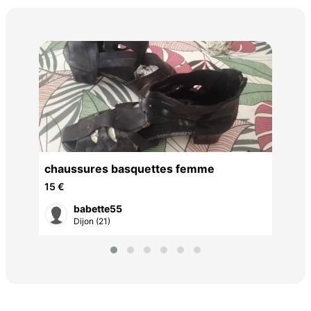
cha
35 
chaussures basquettes femme
15 €
babette55
Dijon (21)