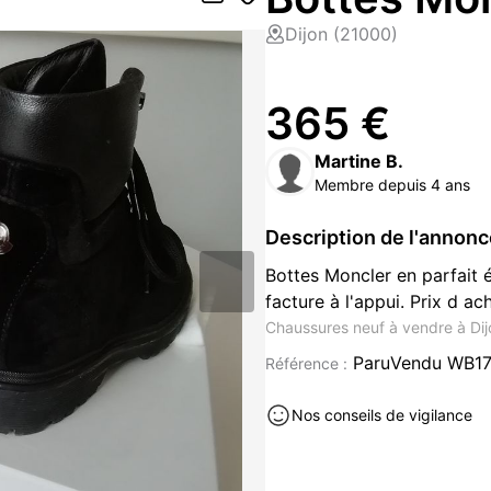
Dijon (21000)
365 €
Martine B.
Membre depuis 4 ans
Description de l'annon
Bottes Moncler en parfait é
facture à l'appui. Prix d a
Chaussures neuf à vendre à Di
ParuVendu WB1
Référence :
Nos conseils de vigilance