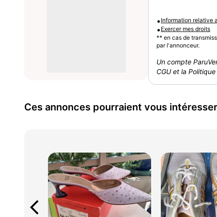
•
Information relative
•
Exercer mes droits
** en cas de transmis
par l'annonceur.
Un compte ParuVen
CGU et la Politique 
Ces annonces pourraient vous intéresse
arrow_back_ios