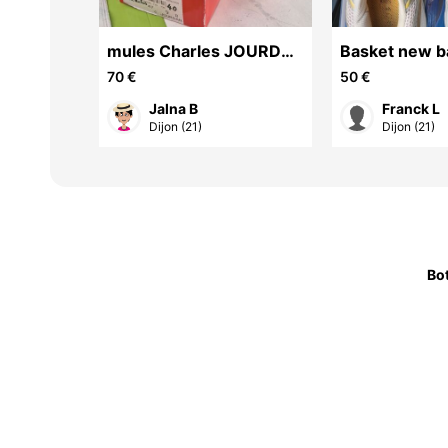
LL
mules Charles JOURDAN
Basket new b
taille 40 état neuf en cuir
taille 43
70 €
50 €
d'autruche
Jalna B
Franck L
Dijon (21)
Dijon (21)
Bo