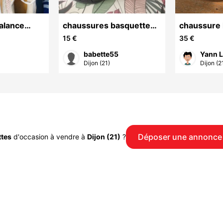
alance
chaussures basquettes
chaussure
femme
adidas tail
15 €
35 €
babette55
Yann L
Dijon (21)
Dijon (2
Déposer une annonce
ttes
d'occasion à vendre à
Dijon (21)
?