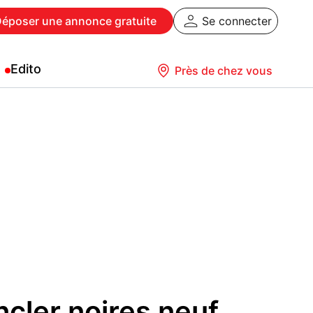
Déposer
une annonce gratuite
Se connecter
Edito
Près de chez vous
cler noires neuf