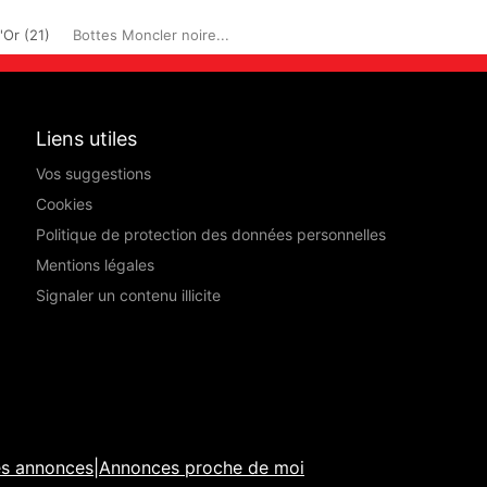
'Or (21)
Bottes Moncler noire...
Liens utiles
Vos suggestions
Cookies
Politique de protection des données personnelles
Mentions légales
Signaler un contenu illicite
es annonces
|
Annonces proche de moi