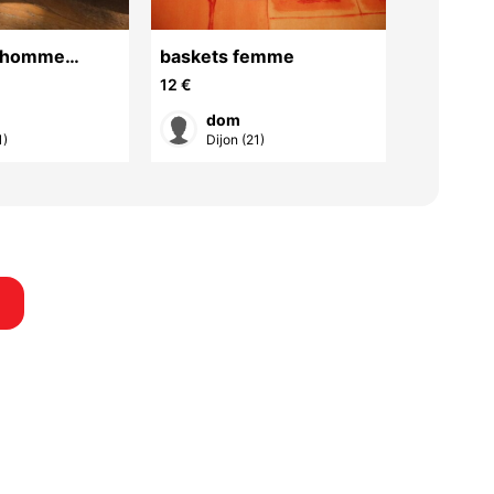
 homme
baskets femme
sandale
le 43
12 €
15 €
dom
do
1)
Dijon (21)
Dijon