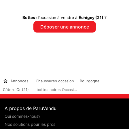
Bottes
d’occasion à vendre à
Échigey (21)
?
Déposer une annonce
Annonces
Chaussures occasion
Bourgogne
Côte-d'Or (21)
bottes noires Occasi...
A propos de ParuVendu
Qui sommes-nous?
Nos solutions pour les pros