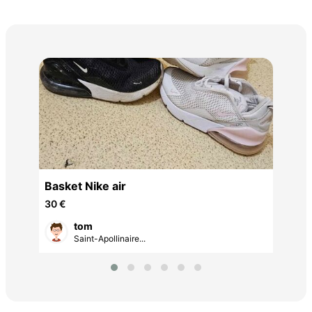
Cr
35 
Basket Nike air
30 €
tom
Saint-Apollinaire...