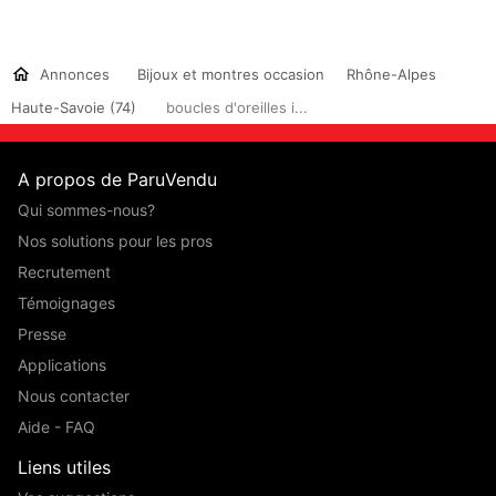
Annonces
Bijoux et montres occasion
Rhône-Alpes
Haute-Savoie (74)
boucles d'oreilles i...
A propos de ParuVendu
Qui sommes-nous?
Nos solutions pour les pros
Recrutement
Témoignages
Presse
Applications
Nous contacter
Aide - FAQ
Liens utiles