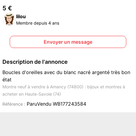
5 €
lilou
Membre depuis 4 ans
Envoyer un message
Description de l'annonce
Boucles d'oreilles avec du blanc nacré argenté très bon
état
Montre neuf à vendre à Amancy (74800) : bijoux et montres à
acheter en Haute-Savoie (74)
ParuVendu WB177243584
Référence :