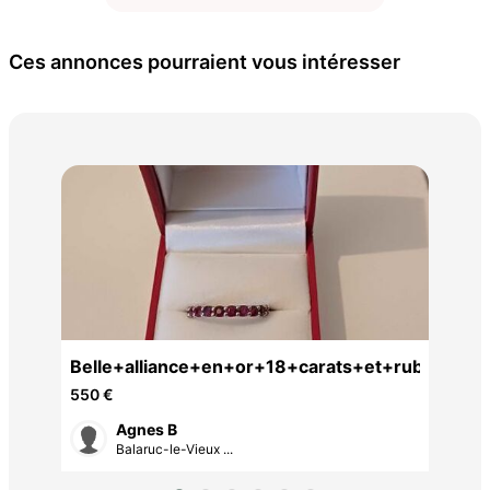
Ces annonces pourraient vous intéresser
Bra
30 
h
Belle+alliance+en+or+18+carats+et+rubis
550 €
Agnes B
Balaruc-le-Vieux ...