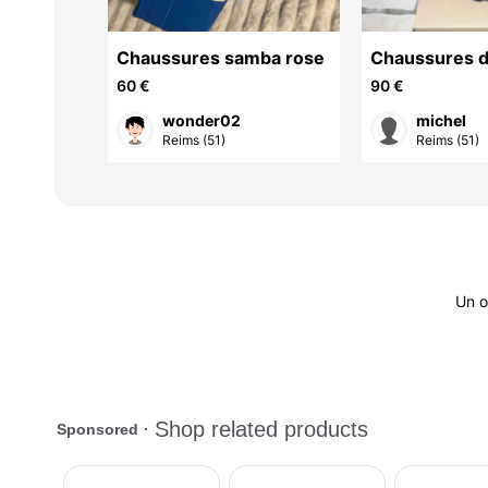
ons
Chaussures samba rose
Chaussures 
randonnée G
60 €
90 €
Pointure 41, 
P
wonder02
michel
Reims (51)
Reims (51)
Un o