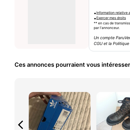
•
Information relative
•
Exercer mes droits
** en cas de transmis
par l'annonceur.
Un compte ParuVen
CGU et la Politique 
Ces annonces pourraient vous intéresse
arrow_back_ios