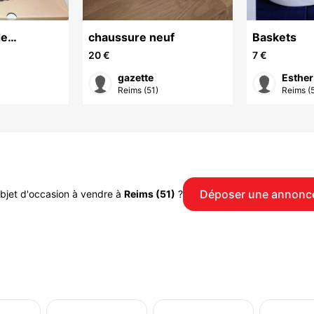
de
chaussure neuf
Baskets
armont,
20 €
7 €
neuves,
gazette
Esther
Reims (51)
Reims (5
Déposer une annonc
bjet d'occasion à vendre à
Reims (51)
?