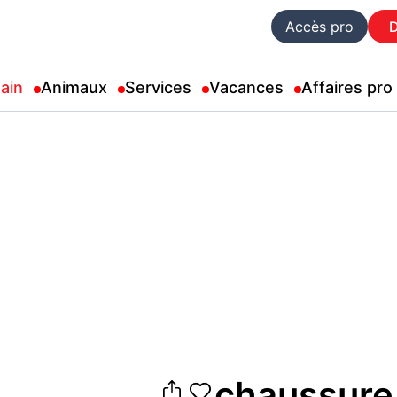
Accès pro
ain
Animaux
Services
Vacances
Affaires pro
chaussure 