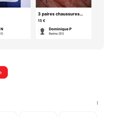
3 paires chaussures
2 paires
femme, petite pointure
femme
15 €
10 €
 N
Dominique P
Dom
1)
Reims (51)
Reim
e