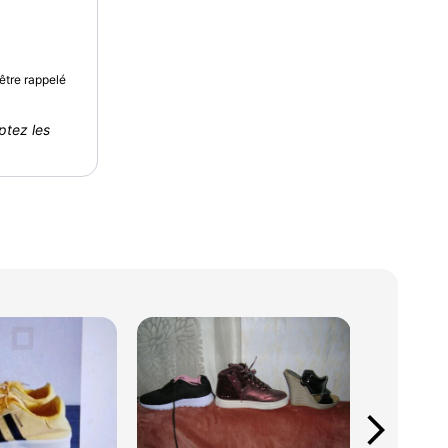
être rappelé
ptez les
arrow_forward_ios