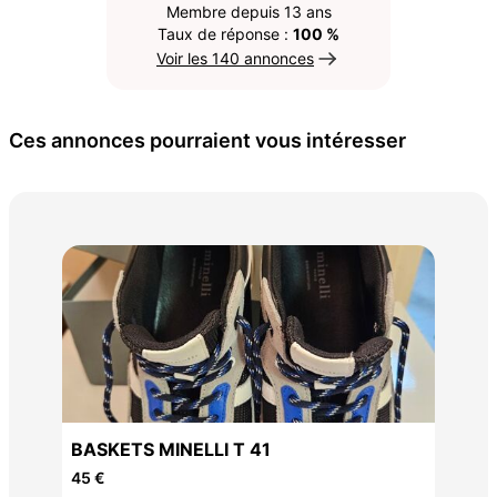
Membre depuis 13 ans
Taux de réponse :
100 %
Voir les 140 annonces
Ces annonces pourraient vous intéresser
Bot
15 
BASKETS MINELLI T 41
45 €