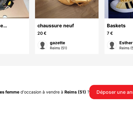
de
chaussure neuf
Baskets
armont,
20 €
7 €
neuves,
gazette
Esther
Reims (51)
Reims (5
Déposer une a
es femme
d'occasion à vendre à
Reims (51)
?