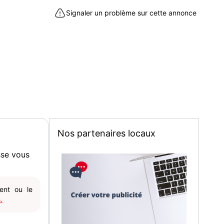
T COMPENSEES.
Signaler un problème sur cette annonce
ES FRAIS SERONT A VOTRE CHARGE.
51100)
Nos partenaires locaux
sse vous
gent ou le
.