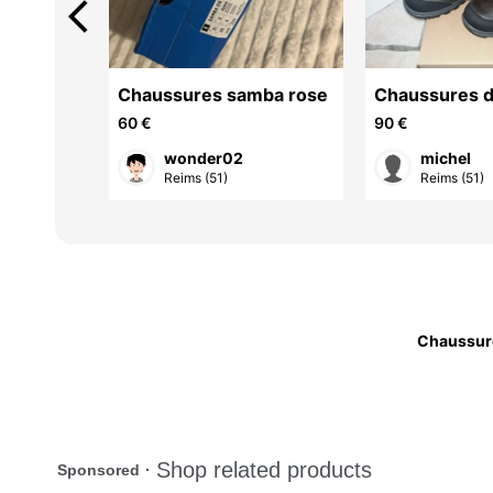
arrow_back_ios
ons
Chaussures samba rose
Chaussures 
randonnée G
60 €
90 €
Pointure 41, 
P
wonder02
michel
Reims (51)
Reims (51)
Chaussur