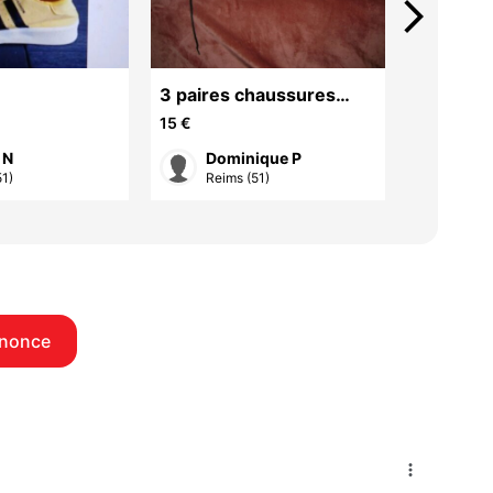
arrow_forward_ios
3 paires chaussures
2 paires
femme, petite pointure
femme
15 €
10 €
 N
Dominique P
Dom
1)
Reims (51)
Reim
nnonce