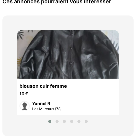
Ces annonces pourraient vous intéresser
gil
3 €
blouson cuir femme
10 €
Yonnel R
Les Mureaux (78)