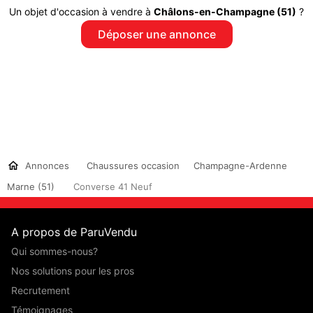
Un objet d'occasion à vendre à
Châlons-en-Champagne (51)
?
Déposer une annonce
Annonces
Chaussures occasion
Champagne-Ardenne
Marne (51)
Converse 41 Neuf
A propos de ParuVendu
Qui sommes-nous?
Nos solutions pour les pros
Recrutement
Témoignages