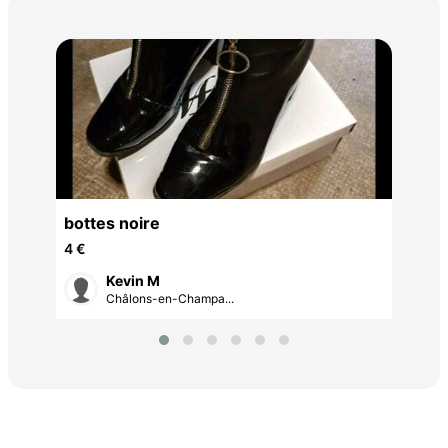
Cha
20 
bottes noire
4 €
Kevin M
Châlons-en-Champa...