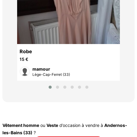
Rob
Robe
15 
15 €
mamour
Lège-Cap-Ferret (33)
Vêtement homme
ou
Veste
d’occasion à vendre à
Andernos-
les-Bains (33)
?