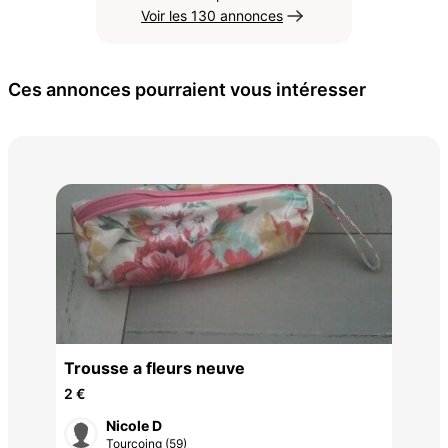
Voir les 130 annonces
Ces annonces pourraient vous intéresser
Trouss
fou
5 €
Trousse a fleurs neuve
2 €
Nicole D
Tourcoing (59)