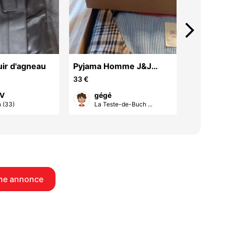
arrow_forward_ios
uir d'agneau
Pyjama Homme J&J
Robe
Brothers neuf
33 €
15 €
 V
gégé
ma
 (33)
La Teste-de-Buch ...
Lège
ne annonce