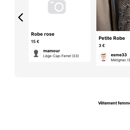
arrow_back_ios
Robe rose
Petite Robe
15 €
3 €
mamour
esme33
Lège-Cap-Ferret (33)
et (33)
Mérignac (
Vêtement femm