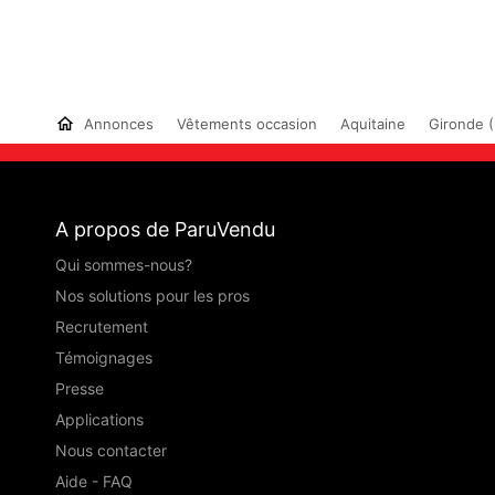
Annonces
Vêtements occasion
Aquitaine
Gironde (
A propos de ParuVendu
Qui sommes-nous?
Nos solutions pour les pros
Recrutement
Témoignages
Presse
Applications
Nous contacter
Aide - FAQ