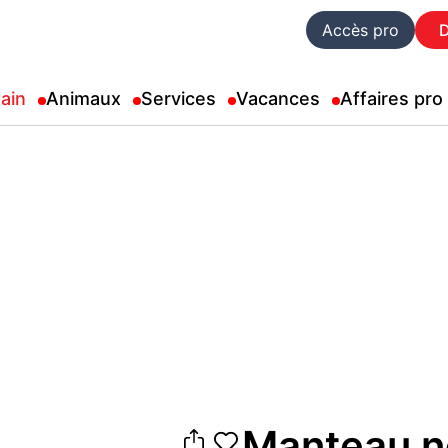
Accès pro
ain
Animaux
Services
Vacances
Affaires pro
Manteau n