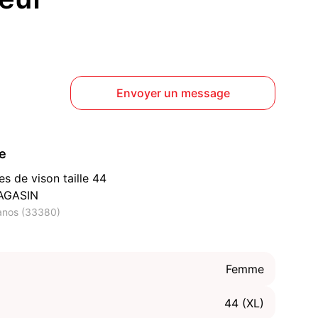
Envoyer un message
ce
s de vison taille 44
AGASIN
anos (33380)
Femme
44 (XL)