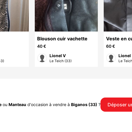
Blouson cuir vachette
Veste en c
40 €
60 €
Lionel V
Lionel
33)
Le Teich (33)
Le Teich
Déposer u
e
ou
Manteau
d'occasion à vendre à
Biganos (33)
?