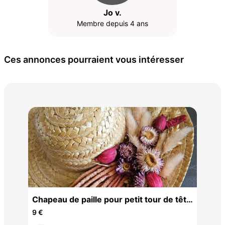
Jo v.
Membre depuis 4 ans
Ces annonces pourraient vous intéresser
Che
6 €
Chapeau de paille pour petit tour de tête
tb état
9 €