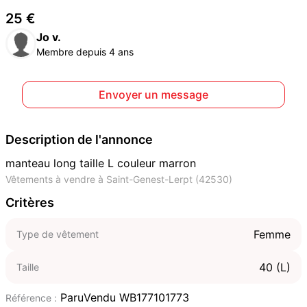
25 €
Jo v.
Membre depuis 4 ans
Envoyer un message
Description de l'annonce
manteau long taille L couleur marron
Vêtements à vendre à Saint-Genest-Lerpt (42530)
Critères
Femme
Type de vêtement
40 (L)
Taille
ParuVendu WB177101773
Référence :