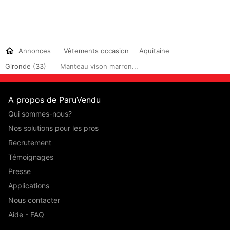
Annonces
Vêtements occasion
Aquitaine
Gironde (33)
Manteau vison marron...
A propos de ParuVendu
Qui sommes-nous?
Nos solutions pour les pros
Recrutement
Témoignages
Presse
Applications
Nous contacter
Aide - FAQ