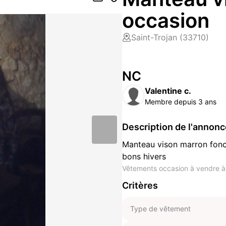
occasion
Saint-Trojan (33710)
NC
Valentine c.
Membre depuis 3 ans
Description de l'annon
Manteau vison marron fonc
bons hivers
Vêtements occasion à vendre à 
Critères
Type de vêtement