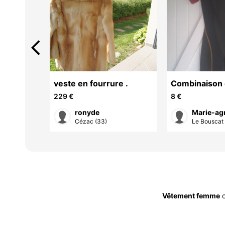
arrow_back_ios
veste en fourrure .
Combinaison 
Tribord- 38
229 €
8 €
ronyde
Marie-ag
édoc...
Cézac (33)
Le Bouscat
Vêtement femme