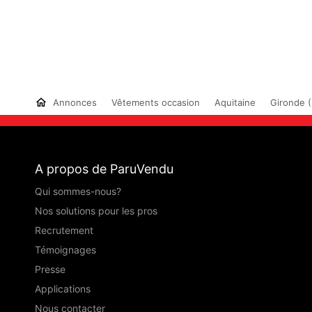
Annonces
Vêtements occasion
Aquitaine
Gironde (
A propos de ParuVendu
Qui sommes-nous?
Nos solutions pour les pros
Recrutement
Témoignages
Presse
Applications
Nous contacter