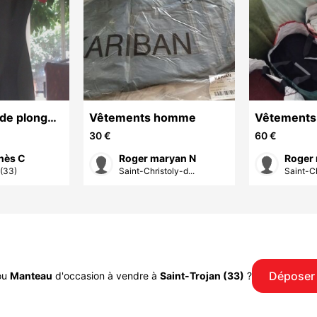
de plongée
Vêtements homme
Vêtement
30 €
60 €
nès C
Roger maryan N
Roger
 (33)
Saint-Christoly-d...
Saint-Ch
Déposer
ou
Manteau
d'occasion à vendre à
Saint-Trojan (33)
?