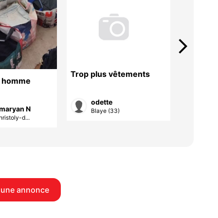
arrow_forward_ios
Trop plus vêtements
s homme
Destock
50 €
odette
 maryan N
lor
Blaye (33)
ristoly-d...
Cuss
 une annonce