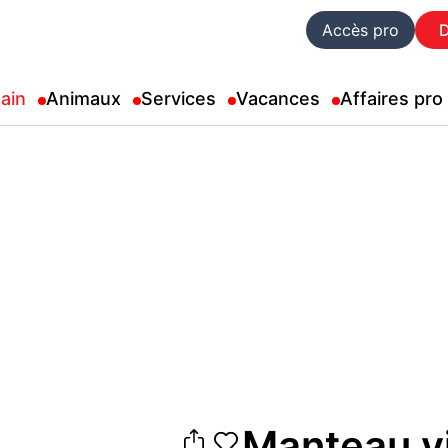
Accès pro
ain
Animaux
Services
Vacances
Affaires pro
Manteau v