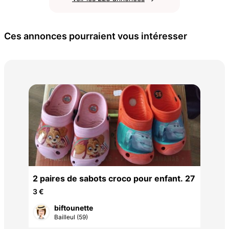
Ces annonces pourraient vous intéresser
cha
/do
15 
2 paires de sabots croco pour enfant. 27
3 €
biftounette
Bailleul (59)