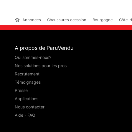
Annonces
Chaussures occasion
Bourgogne
Côte-d
A propos de ParuVendu
Qui sommes-nous?
Nos solutions pour les pros
Recrutement
Témoignages
Presse
Applications
Nous contacter
Aide - FAQ