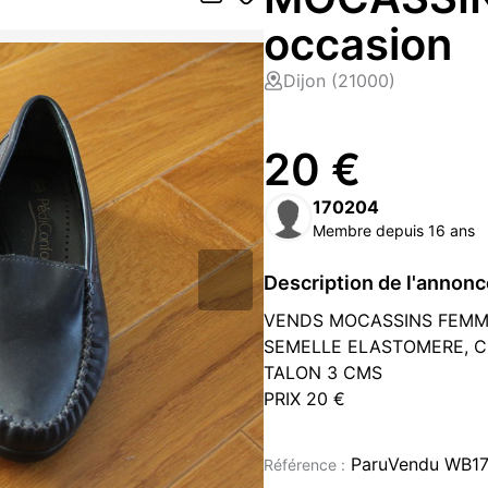
occasion
Dijon (21000)
20 €
170204
Membre depuis 16 ans
Description de l'annon
VENDS MOCASSINS FEMME
SEMELLE ELASTOMERE, 
TALON 3 CMS
PRIX 20 €
Chaussures occasion à vendre 
ParuVendu WB1
Référence :