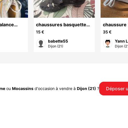
alance
chaussures basquettes
chaussure
femme
adidas tail
15 €
35 €
babette55
Yann L
Dijon (21)
Dijon (2
Déposer 
mme
ou
Mocassins
d'occasion à vendre à
Dijon (21)
?