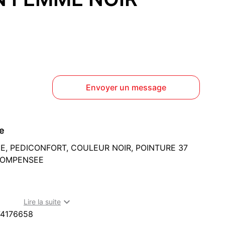
Envoyer un message
ce
, PEDICONFORT, COULEUR NOIR, POINTURE 37
COMPENSEE
à Dijon (21000)

Lire la suite
74176658