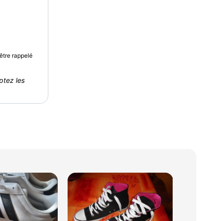
être rappelé
ptez les