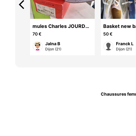
arrow_back_ios
LL
mules Charles JOURDAN
Basket new b
taille 40 état neuf en cuir
taille 43
70 €
50 €
d'autruche
Jalna B
Franck L
Dijon (21)
Dijon (21)
Chaussures fe