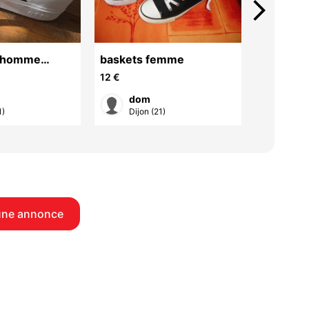
arrow_forward_ios
 homme
baskets femme
sandale
le 43
12 €
15 €
dom
do
1)
Dijon (21)
Dijon
une annonce