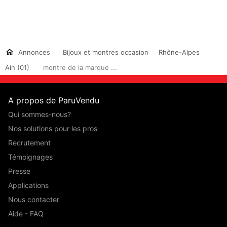
Annonces
Bijoux et montres occasion
Rhône-Alpes
Ain (01)
montre de la marque ...
A propos de ParuVendu
Qui sommes-nous?
Nos solutions pour les pros
Recrutement
Témoignages
Presse
Applications
Nous contacter
Aide - FAQ